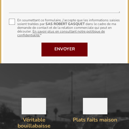
En soumettant ce formulaire, j'accepte que les informations saisies
soient traitées par
SAS ROBERT GASQUET
dans le cadre de ma
demande de contact et de la relation commerciale qui peut en
découler.
En savoir plus en consultant notre politique de
confidentialité.
*
Véritable
Plats faits maison
bouillabaisse