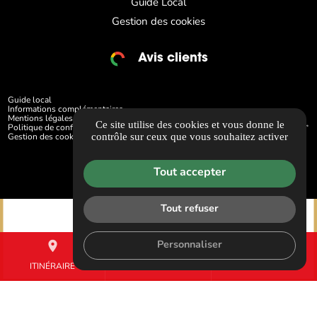
Guide Local
Gestion des cookies
Avis clients
Guide local
Informations complémentaires
Mentions légales
Ce site utilise des cookies et vous donne le
Politique de confidentialité
contrôle sur ceux que vous souhaitez activer
Gestion des cookies
Tout accepter
Tout refuser
place
mail
call
Personnaliser
ITINÉRAIRE
CONTACTEZ-NOUS
04 42 01 71 36