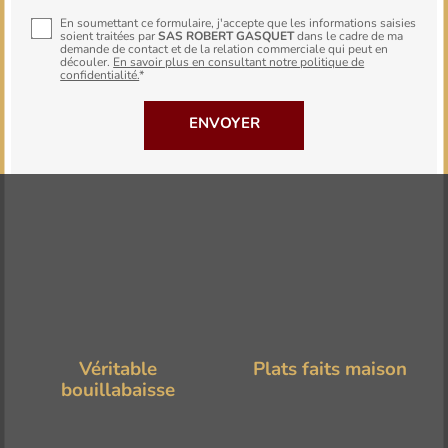
En soumettant ce formulaire, j'accepte que les informations saisies
soient traitées par
SAS ROBERT GASQUET
dans le cadre de ma
demande de contact et de la relation commerciale qui peut en
découler.
En savoir plus en consultant notre politique de
confidentialité.
*
Véritable
Plats faits maison
bouillabaisse