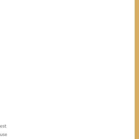
 est
euse