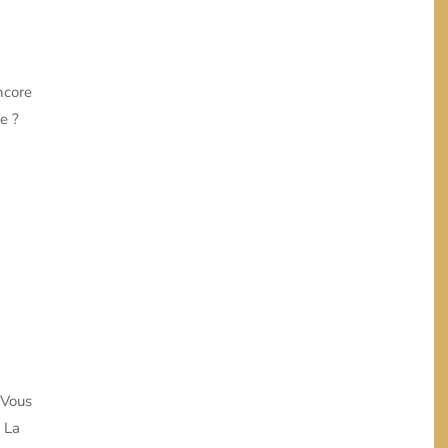
ncore
de ?
 Vous
 La