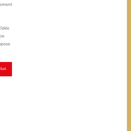
sement
l'idée
tre
ropose
plus