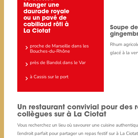
Manger une
daurade royale
ou un pavé de
cabillaud rôti à
Soupe de 
La Ciotat
gingemb
Rhum agricole
proche de Marseille dans les
Bouches-du-Rhône
glacé à la ve
près de Bandol dans le Var
à Cassis sur le port
Un restaurant convivial pour des r
collègues sur à La Ciotat
Vous recherchez un lieu où savourer une cuisine authentiqu
l’endroit parfait pour partager un repas festif sur à La Cio