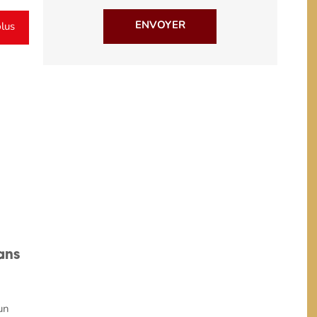
plus
ans
un