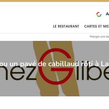
A
LE RESTAURANT
CARTES ET M
Manger une dau
u un pavé de cabillaud rôti à La