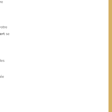
re
votre
ert
se
des
lée