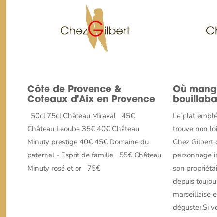
Côte de Provence &
Où mange
Coteaux d'Aix en Provence
bouillaba
50cl 75cl Château Miraval 45€
Le plat emblé
Château Leoube 35€ 40€ Château
trouve non loi
Minuty prestige 40€ 45€ Domaine du
Chez Gilbert 
paternel - Esprit de famille 55€ Château
personnage in
Minuty rosé et or 75€
son propriétai
depuis toujour
marseillaise e
déguster.Si vo